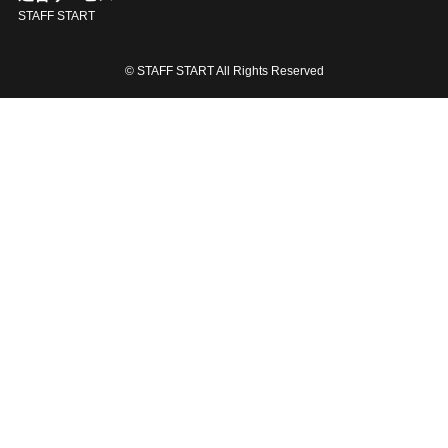
STAFF START
© STAFF START All Rights Reserved