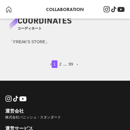
COLLABORATION
COORDINATES
コーディネート
「FREAK'S STORE」
1
0
0
0
0
0
10
10
10
0
0
0
‹
...
1
2
99
›
運営会社
株式会社バニッシュ・スタンダード
武藤佑樹
田中葵
中沢アカネ
河村康平
長井 野乃佳
長井 野乃佳
堤 時永
堤 時永
堤 時永
河村康平
尾形海翔
田中葵
FREAK'S STORE
FREAK'S STORE
FREAK'S STORE
FREAK'S STORE
FREAK'S STORE
FREAK'S STORE
FREAK'S STORE
FREAK'S STORE
FREAK'S STORE
FREAK'S STORE
FREAK'S STORE
FREAK'S STORE
運営サービス