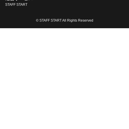
STAFF START
© STAFF START All Rights Reserved