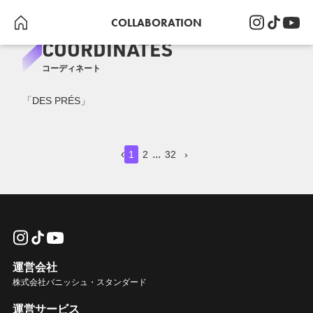
COLLABORATION
COORDINATES
コーディネート
「DES PRÉS」
11
11
11
11
11
51
50
49
48
49
63
56
‹
...
1
2
32
›
運営会社
株式会社バニッシュ・スタンダード
Nakajima / 164cm
Nakajima / 164cm
Nakajima / 164cm
Nakajima / 164cm
Nakajima / 164cm
Nakajima / 164cm
Nakajima / 164cm
Nakajima / 164cm
Nakajima / 164cm
Nakajima / 164cm
Nakajima / 164cm
Nakajima / 164cm
DES PRÉS
DES PRÉS
DES PRÉS
DES PRÉS
DES PRÉS
DES PRÉS
DES PRÉS
DES PRÉS
DES PRÉS
DES PRÉS
DES PRÉS
DES PRÉS
運営サービス