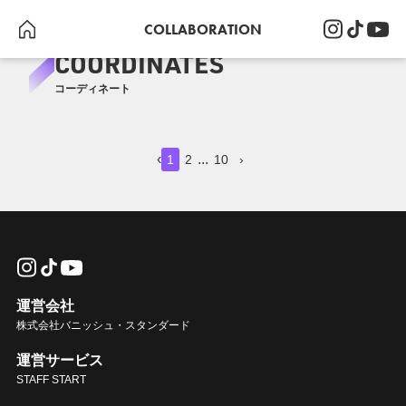
COLLABORATION
COORDINATES
コーディネート
1
1
1
1
1
1
1
1
1
1
1
1
‹
...
1
2
10
›
運営会社
株式会社バニッシュ・スタンダード
しみず
しみず
しみず
しみず
しみず
しみず
しみず
しみず
しみず
しみず
しみず
しみず
NOLLEY'S
NOLLEY'S
NOLLEY'S
NOLLEY'S
NOLLEY'S
NOLLEY'S
NOLLEY'S
NOLLEY'S
NOLLEY'S
NOLLEY'S
NOLLEY'S
NOLLEY'S
運営サービス
STAFF START