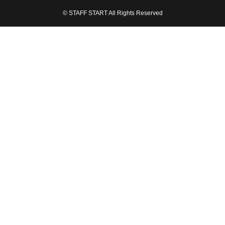
© STAFF START All Rights Reserved