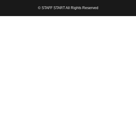
© STAFF START All Rights Reserved