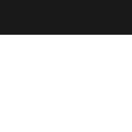
東ひまり
東ひまり
東ひまり
MOUSSY
MOUSSY
MOUSSY