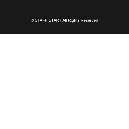
東ひまり
東ひまり
東ひまり
東ひまり
東ひまり
東ひまり
MOUSSY
MOUSSY
MOUSSY
MOUSSY
MOUSSY
MOUSSY
© STAFF START All Rights Reserved