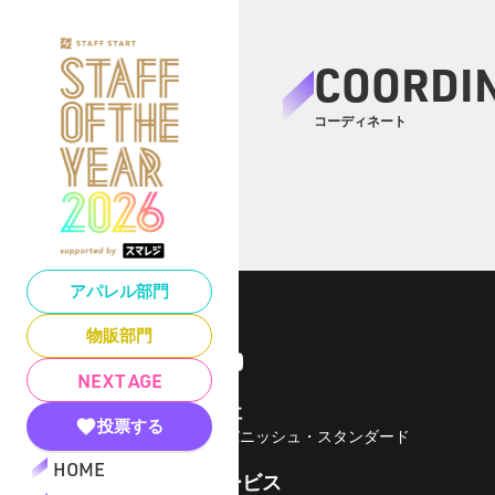
COORDI
コーディネート
アパレル部門
物販部門
NEXT AGE
運営会社
投票する
株式会社バニッシュ・スタンダード
HOME
運営サービス