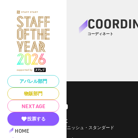
COORDI
コーディネート
アパレル部門
物販部門
NEXT AGE
投票する
運営会社
株式会社バニッシュ・スタンダード
HOME