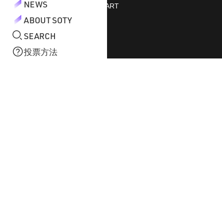
ORIKASA
ORIKASA
ORIKASA
NEWS
STAFF START
green label relaxing
green label relaxing
green label relaxing
ABOUT SOTY
SEARCH
投票方法