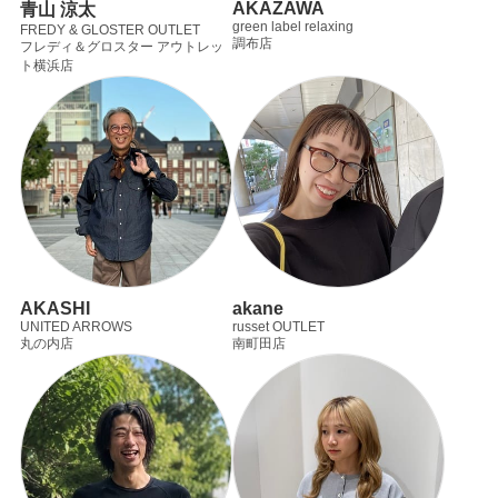
AKAZAWA
青山 涼太
green label relaxing
FREDY & GLOSTER OUTLET
調布店
フレディ＆グロスター アウトレッ
ト横浜店
AKASHI
akane
UNITED ARROWS
russet OUTLET
丸の内店
南町田店