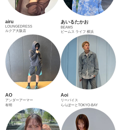
airu
あいるたかお
LOUNGEDRESS
BEAMS
ルクア大阪店
ビームス ライフ 横浜
AO
Aoi
アンダーアーマー
リーバイス
有明
ららぽーとTOKYO-BAY