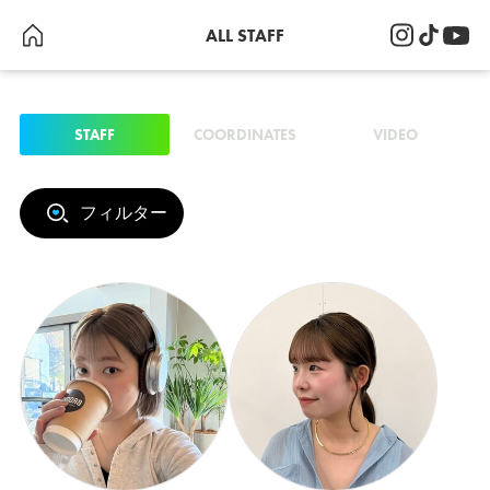
ALL STAFF
STAFF
COORDINATES
VIDEO
フィルター