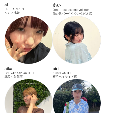
ai
あい
FREE'S MART
Jena espace merveilleux
ルミネ池袋
仙台泉パークタウンタピオ店
aika
airi
PAL GROUP OUTLET
russet OUTLET
北陸小矢部店
横浜ベイサイド店