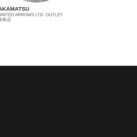
AKAMATSU
UNITED ARROWS LTD. OUTLET
長島店