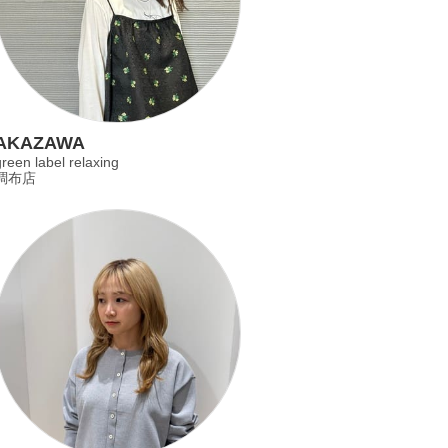
AKAZAWA
reen label relaxing
調布店