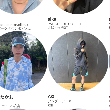
aika
PAL GROUP OUTLET
pace merveilleux
北陸小矢部店
パークタウンタピオ店
AO
るたかお
アンダーアーマー
有明
 ライフ 横浜