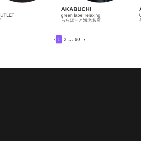
AKABUCHI
OUTLET
green label relaxing
店
ららぽーと海老名店
‹
...
1
2
90
›