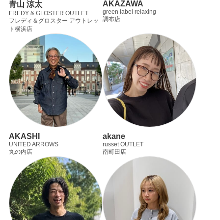
AKAZAWA
青山 涼太
green label relaxing
FREDY & GLOSTER OUTLET
調布店
フレディ＆グロスター アウトレッ
ト横浜店
AKASHI
akane
UNITED ARROWS
russet OUTLET
丸の内店
南町田店