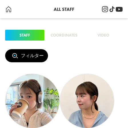
ALL STAFF
STAFF
COORDINATES
VIDEO
フィルター