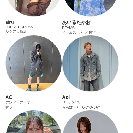
airu
あいるたかお
LOUNGEDRESS
BEAMS
ルクア大阪店
ビームス ライフ 横浜
AO
Aoi
アンダーアーマー
リーバイス
有明
ららぽーとTOKYO-BAY