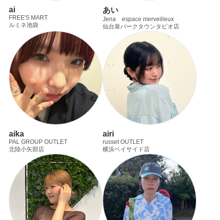
ai
あい
FREE'S MART
Jena espace merveilleux
ルミネ池袋
仙台泉パークタウンタピオ店
aika
airi
PAL GROUP OUTLET
russet OUTLET
北陸小矢部店
横浜ベイサイド店