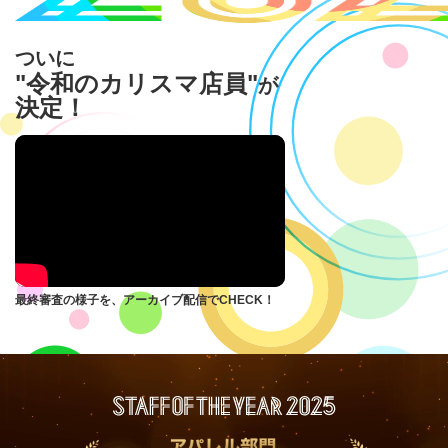
ついに
"令和のカリスマ店員"
が
決定！
最終審査の様子を、アーカイブ配信でCHECK！