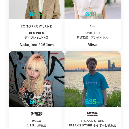
645
640
pt
pt
DES PRES
UNTITLED
デ・プレ 丸の内店
所沢西武 アンタイトル
Nakajima / 164cm
Miwa
640
635
pt
pt
WEGO
FREAK'S STORE
1.3.5... 原宿店
FREAK'S STORE ららぽーと横浜店