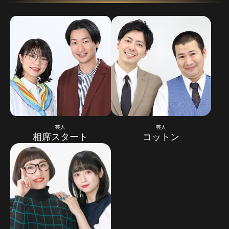
芸人
芸人
相席スタート
コットン