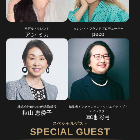
モデル・タレント
タレント・ブランドプロデューサー
peco
アン ミカ
株式会社BRUSH代表取締役
編集者 / ファッション・クリエイティブ・
ディレクター
秋山 恵倭子
軍地 彩弓
スペシャルゲスト
SPECIAL GUEST