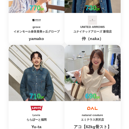
770
730
pt
pt
grove
UNITED ARROWS
イオンモール奈良登美ヶ丘グローブ
ユナイテッドアローズ 新宿店
yamako
仲（naka）
710
690
pt
pt
Levis
natural couture
ららぽーと福岡
エミテラス所沢店
Yu-ta
アコ【62kg骨スト】