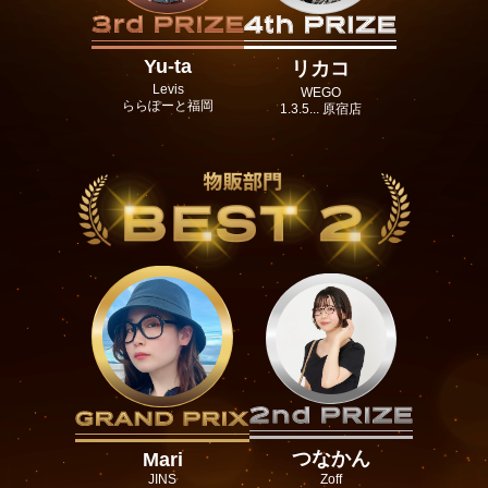
Yu-ta
リカコ
Levis
WEGO
ららぽーと福岡
1.3.5... 原宿店
つなかん
Mari
JINS
Zoff