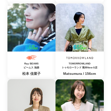
665
655
pt
pt
Ray BEAMS
TOMORROWLAND
ビームス 池袋
トゥモローランド 熊本New-S店
松本 佳菜子
Matsumura / 156cm