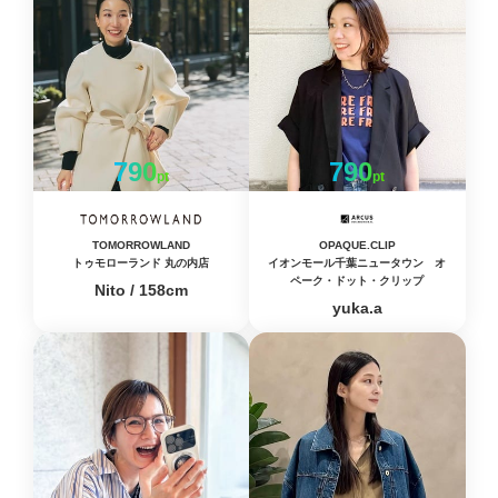
790
790
pt
pt
TOMORROWLAND
OPAQUE.CLIP
トゥモローランド 丸の内店
イオンモール千葉ニュータウン オ
ペーク・ドット・クリップ
Nito / 158cm
yuka.a