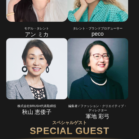
モデル・タレント
タレント・ブランドプロデューサー
peco
アン ミカ
株式会社BRUSH代表取締役
編集者 / ファッション・クリエイティブ・
ディレクター
秋山 恵倭子
軍地 彩弓
スペシャルゲスト
SPECIAL GUEST