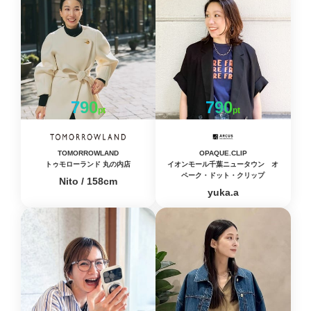
790
790
pt
pt
TOMORROWLAND
OPAQUE.CLIP
トゥモローランド 丸の内店
イオンモール千葉ニュータウン オ
ペーク・ドット・クリップ
Nito / 158cm
yuka.a