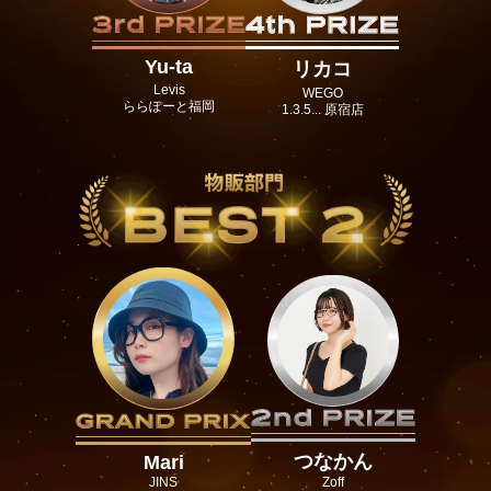
Yu-ta
リカコ
Levis
WEGO
ららぽーと福岡
1.3.5... 原宿店
つなかん
Mari
JINS
Zoff