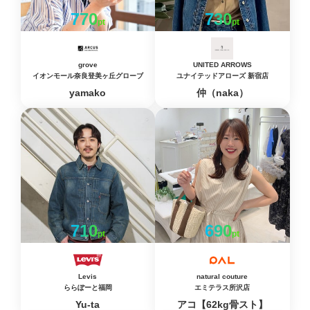
770
730
pt
pt
grove
UNITED ARROWS
イオンモール奈良登美ヶ丘グローブ
ユナイテッドアローズ 新宿店
yamako
仲（naka）
710
690
pt
pt
Levis
natural couture
ららぽーと福岡
エミテラス所沢店
Yu-ta
アコ【62kg骨スト】