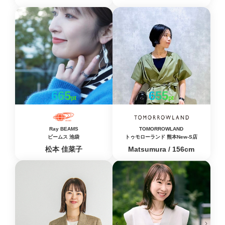
665
655
pt
pt
Ray BEAMS
TOMORROWLAND
ビームス 池袋
トゥモローランド 熊本New-S店
松本 佳菜子
Matsumura / 156cm