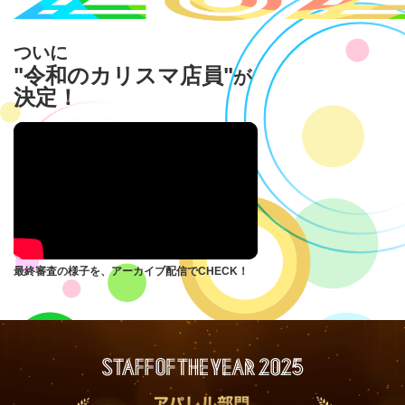
ついに
"令和のカリスマ店員"
が
決定！
最終審査の様子を、アーカイブ配信でCHECK！