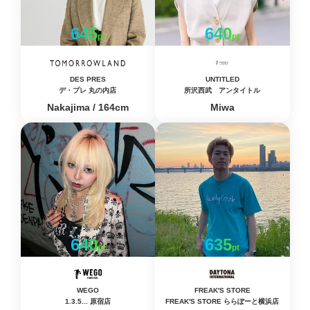
645
640
pt
pt
DES PRES
UNTITLED
デ・プレ 丸の内店
所沢西武 アンタイトル
Nakajima / 164cm
Miwa
640
635
pt
pt
WEGO
FREAK'S STORE
1.3.5... 原宿店
FREAK'S STORE ららぽーと横浜店