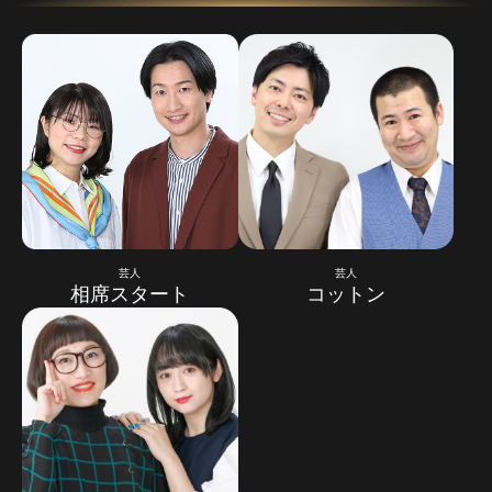
芸人
芸人
相席スタート
コットン