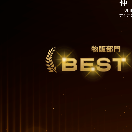
仲（
UNI
ユナイテ