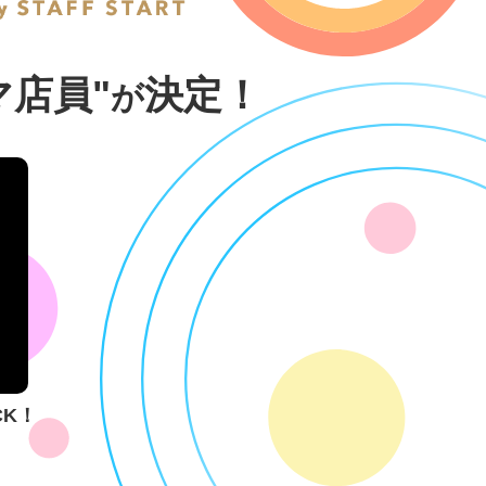
マ店員"
決定！
が
CK！