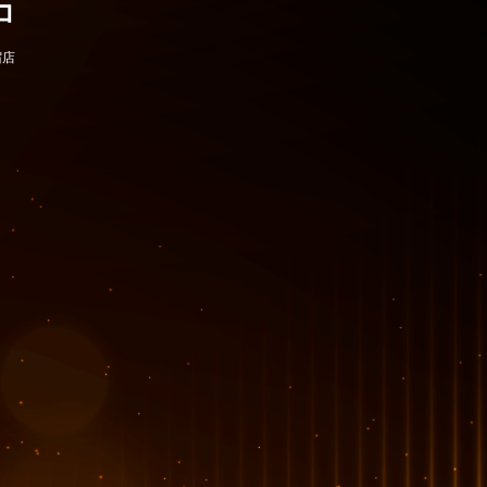
コ
原宿店