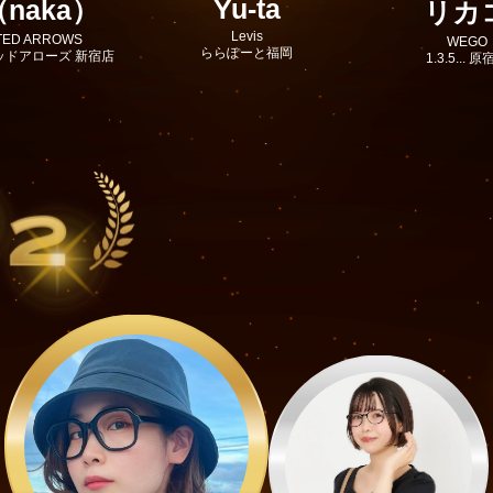
Yu-ta
naka）
リカ
Levis
TED ARROWS
WEGO
ららぽーと福岡
ッドアローズ 新宿店
1.3.5... 