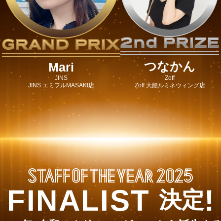
つなかん
Mari
JINS
Zoff
JINS エミフルMASAKI店
Zoff 大船ルミネウィング店
FINALIST
!
決定