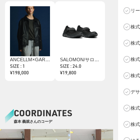
リー
株式
C
株式
株式
ANCELLM×GARDEN/アンセルム×ガーデン/COWHIDE ZIP UP JACKET/ANC-GRD-JK01
SALOMON/サロモン/RX Marie Jeanne/L47363200
SIZE : 1
SIZE : 24.0
¥198,000
¥19,800
株式
デサ
株式
COORDINATES
森本 義就さんのコーデ
株式