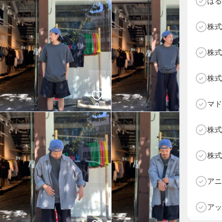
はる
株式
株式
株式
マド
0
0
株式
株式
D
アニ
アッ