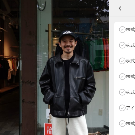
A
株式
株式
株式
NEXT AGE
アパレル部門
物販部門
株式
HOME
NEWS
株式
ABOUT SOTY
投票方法
アイ
Follow Us
株式