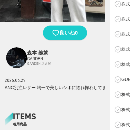
株式
株式
0
良いね
株式
株式
森本 義就
GARDEN
B
GARDEN 名古屋
株式
GU
2026.06.29
ANC別注レザー 均一で美しいシボに惚れ惚れしてます。
株式
株式
ITEMS
株式
着用商品