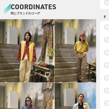
COORDINATES
同じブランドのコーデ
F
0
0
林 啓介
林 啓介
GARDEN
GARDEN