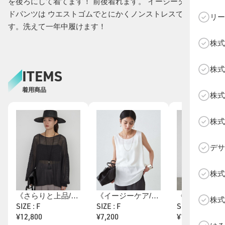
を後ろにして着てます！ 前後着れます。 イージータックワイ
ドパンツは ウエストゴムでとにかくノンストレスで履けま
リー
す。洗えて一年中履けます！
株式
C
株式
ITEMS
着用商品
株式
株式
デサ
株式
《さらりと上品/華奢見え》【JAPAN MADE】和紙鹿子2WAYニット
《イージーケア/着回し万能》サテンインナータンク
株式
SIZE : F
SIZE : F
SIZE : M
¥12,800
¥7,200
¥13,600