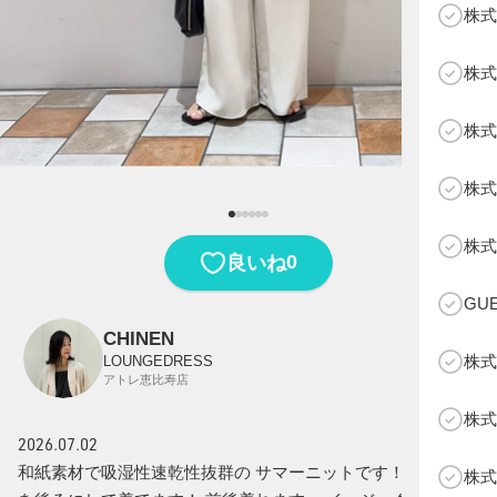
株式
株式
株式
株式
B
株式
0
良いね
GU
CHINEN
株式
LOUNGEDRESS
アトレ恵比寿店
株式
2026.07.02
和紙素材で吸湿性速乾性抜群の サマーニットです！ Ｖネック
株式