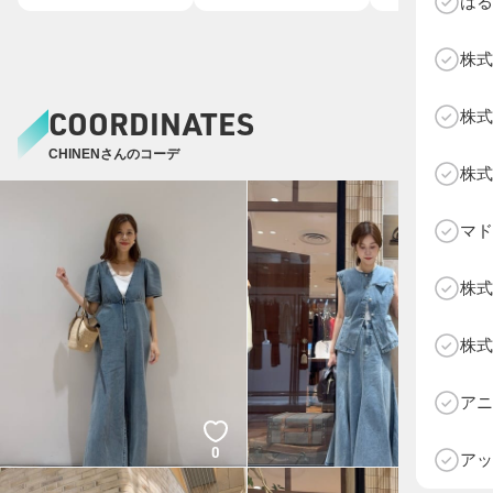
はる
株式
COORDINATES
株式
CHINENさんのコーデ
株式
マド
株式
株式
D
アニ
0
0
アッ