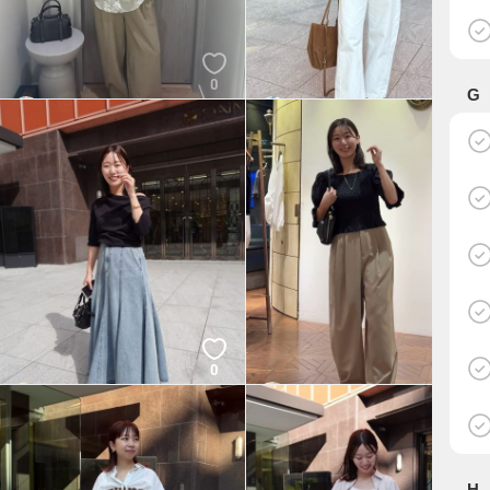
0
0
G
チサト🐸
YOTSUMOTO 165cm
LOUNGEDRESS
LOUNGEDRESS
0
0
KOTEGAWA
KOTEGAWA
LOUNGEDRESS
LOUNGEDRESS
H