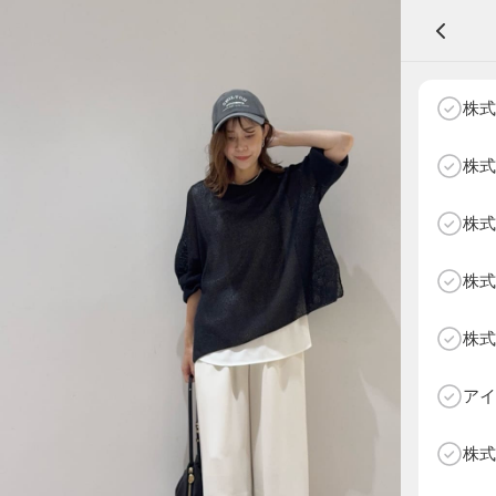
A
株式
株式
株式
NEXT AGE
アパレル部門
物販部門
株式
HOME
NEWS
株式
ABOUT SOTY
投票方法
アイ
Follow Us
株式