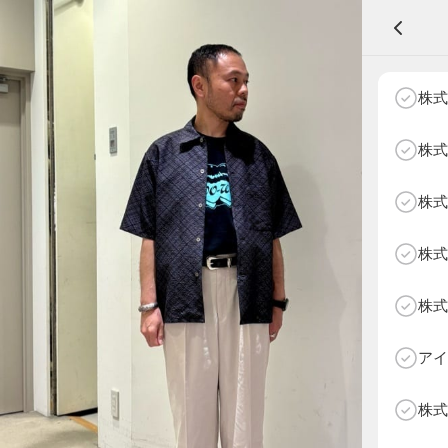
A
株式
株式
株式
NEXT AGE
アパレル部門
物販部門
株式
HOME
NEWS
株式
ABOUT SOTY
投票方法
アイ
Follow Us
株式