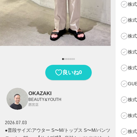
株式
株式
株式
株式
B
株式
0
良いね
GU
OKAZAKI
株式
BEAUTY&YOUTH
西宮店
株式
2026.07.03
●普段サイズ:アウター S〜M/トップス S〜M/パンツ SかM/ス
株式