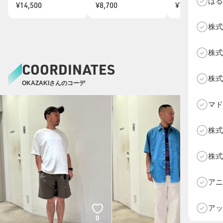
はる
¥14,500
¥8,700
¥7,200
株式
株式
COORDINATES
株式
OKAZAKIさんのコーデ
マド
株式
株式
D
アニ
アッ
0
0