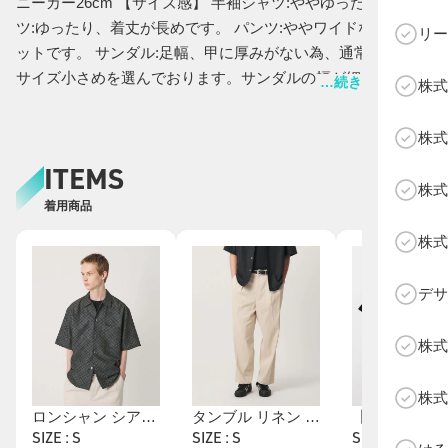
ニーカー26cm 【サイズ感】 半袖シャツ:ややゆったり Tシャ
ツ:ゆったり、着丈が長めです。 パンツ:ややワイドなシルエ
リー
ットです。 サンダル:足幅、甲に厚みがない為、通常よりワン
サイズ小さめを選んでおります。サンダルの幅が細い為、足
…続きを表示する
株式
幅や甲に厚みがある方は普段通りのサイズをお選びいただい
C
た方が良いかと思います。 【コーディネート】 柔らかい素材
株式
の柄シャツをメインに、Tシャツ、淡い色目のパンツでスッキ
ITEMS
リした印象になるようにしてみました。足元をレザーサンダ
株式
ルで抜け感のある綺麗めにコーディネートしているのもポイ
着用商品
ントです。
株式
デサ
株式
株式
ロンシャン シアサッカー キャンプカラー シャツ GRANDE型
タンブル リネン スラックス NO.9
SIZE : S
SIZE : S
SIZE : M