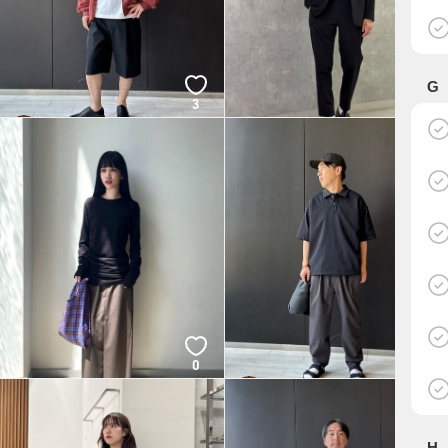
G
3
0
OHNARI
AKARA
BEAUTY&YOUTH
BEAUTY&YOUTH
0
3
OHNARI
YOSHIDA
BEAUTY&YOUTH
BEAUTY&YOUTH
H