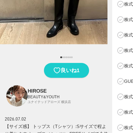
株式
株式
株式
株式
B
株式
1
良いね
GU
HIROSE
株式
BEAUTY&YOUTH
ユナイテッドアローズ 横浜店
株式
2026.07.02
【サイズ感】 トップス（Tシャツ）:Sサイズで程よくすっき
株式