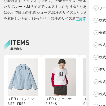
り着れます トップス（シャツ）:FREEサイズで全体的にゆっ
たり スカート:Mサイズでウエストにかなりゆとりあり腰履き
リー
155cmで膝上の丈感 シューズ:普段のサイズより大きいサイズ
を着用したため、ゆったり （普段のサイズ感で大丈夫かと思
…続きを表示する
株式
います）ふかふかで履き心地も◎ 【コーディネートポイン
C
ト】 オーバーサイズのシャツにミニスカート、ロングブーツ
株式
合わせでトレンド感のあるスタイリングにしました！
ITEMS
株式
着用商品
株式
デサ
株式
株式
＜ER＞コットンブレンド ストライプシャツ
＜ER＞チェスナイトプリントTシャツ
SIZE : FREE
SIZE : S
SIZE : M