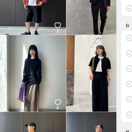
G
2
0
OHNARI
AKARA
BEAUTY&YOUTH
BEAUTY&YOUTH
0
0
YOSHIDA
NARUO
BEAUTY&YOUTH
BEAUTY&YOUTH
H