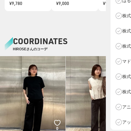
はる
¥9,780
¥9,000
¥9,800
株式
株式
COORDINATES
株式
HIROSEさんのコーデ
マド
株式
株式
D
アニ
アッ
0
0