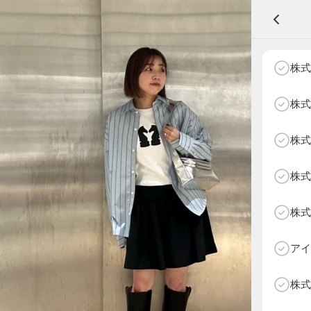
A
株式
株式
株式
NEXT AGE
アパレル部門
物販部門
株式
HOME
NEWS
株式
ABOUT SOTY
投票方法
アイ
Follow Us
株式