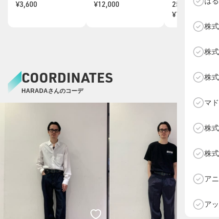
はる
¥3,600
¥12,000
25.5cm(EU41
¥7,150
株式
株式
COORDINATES
株式
HARADAさんのコーデ
マド
株式
株式
D
アニ
アッ