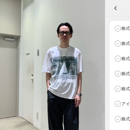
A
株式
株式
株式
NEXT AGE
アパレル部門
物販部門
株式
HOME
NEWS
株式
ABOUT SOTY
投票方法
アイ
Follow Us
株式