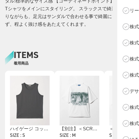
ダル:標準的なサイズ感 【コーディネートポイント】 SCRTの
Tシャツをメインにスタイリング。 スラックスで綺麗目に振
リー
りながらも、足元はサンダルで合わせる事で綺麗になりすぎ
ず、程よく抜け感をあたえてくれます。
株式
C
株式
ITEMS
株式
着用商品
株式
デサ
株式
株式
ハイゲージ コットン タンクトップ 抗菌防臭
【別注】＜SCRT＞REMNANT プリント Tシャツ
SIZE : S
SIZE : M
SIZE :