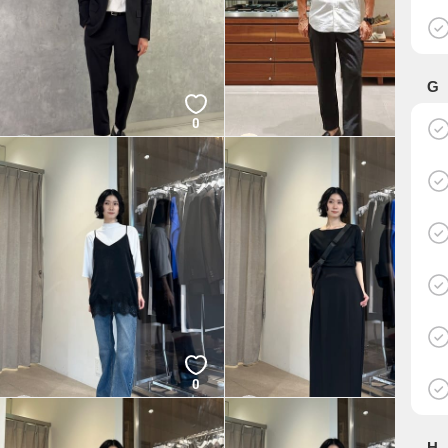
G
0
0
NAKAMURA
AKARA
BEAUTY&YOUTH
BEAUTY&YOUTH
0
0
SUZUKI
SUZUKI
BEAUTY&YOUTH
BEAUTY&YOUTH
H