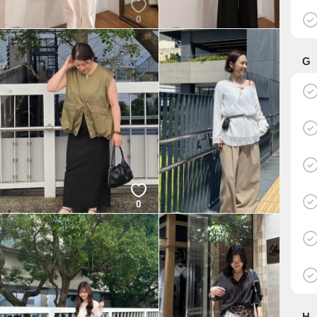
0
0
manami
manami
LOUNGEDRESS
LOUNGEDRESS
G
0
1
KANEGAE
くーさん
LOUNGEDRESS
LOUNGEDRESS
H