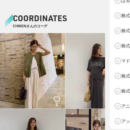
はる
COORDINATES
株式
CHINENさんのコーデ
株式
株式
マド
株式
株式
D
0
0
アニ
アッ