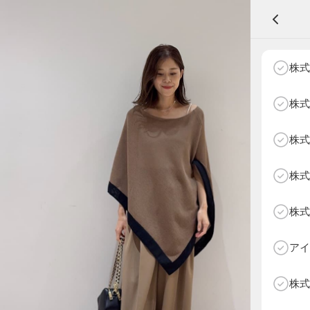
A
株式
株式
株式
NEXT AGE
アパレル部門
物販部門
株式
HOME
NEWS
株式
ABOUT SOTY
投票方法
アイ
Follow Us
株式