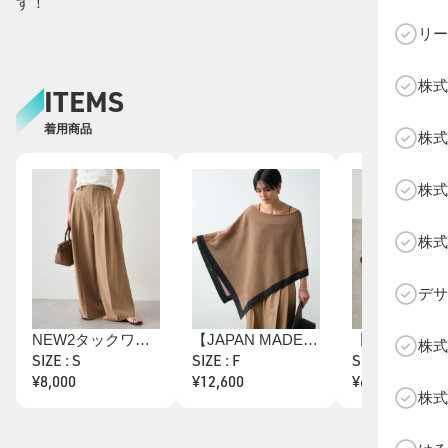
す！
リー
株式
ITEMS
C
着用商品
株式
株式
株式
デサ
NEW2タックワイドパンツ
【JAPAN MADE】アシメニットポンチョ
株式
SIZE : S
SIZE : F
SIZE : 38
¥8,000
¥12,600
¥6,000
株式