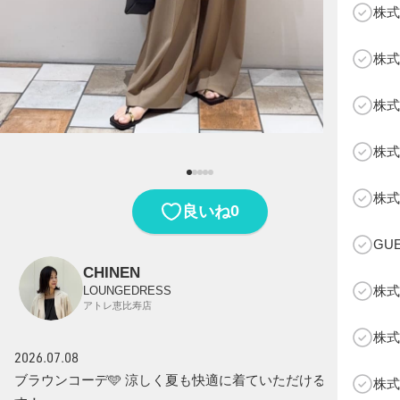
株式
株式
株式
株式
B
株式
0
良いね
GU
CHINEN
株式
LOUNGEDRESS
アトレ恵比寿店
株式
2026.07.08
ブラウンコーデ🩵 涼しく夏も快適に着ていただけるニットで
株式