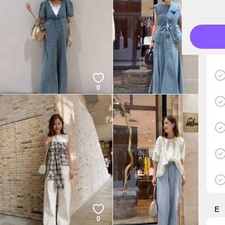
0
0
E
0
0