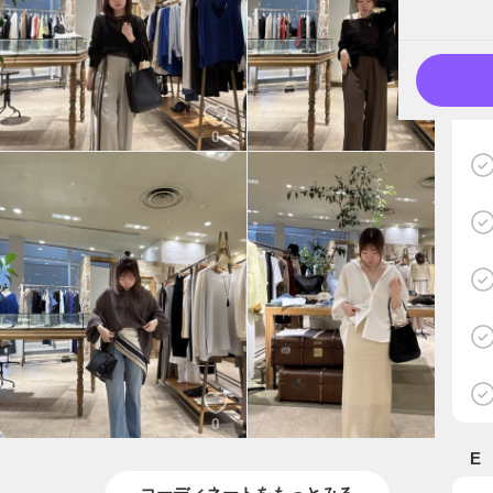
0
0
0
0
E