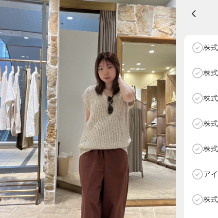
A
株式
株式
株式
NEXT AGE
アパレル部門
物販部門
株式
HOME
NEWS
株式
ABOUT SOTY
投票方法
アイ
Follow Us
株式