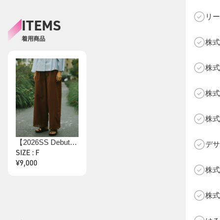
リー
ITEMS
着用商品
株式
C
株式
株式
株式
【2026SS Debut】【Dhritië】【手洗い可】ヘムレースパンツ
デサ
SIZE : F
¥9,000
株式
株式