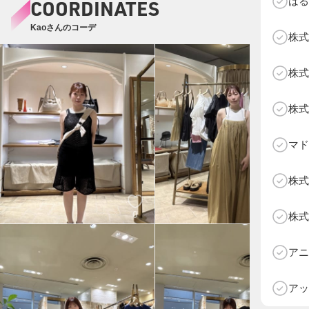
はる
COORDINATES
Kaoさんのコーデ
株式
株式
株式
マド
株式
0
0
株式
D
アニ
アッ