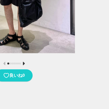
0
良いね