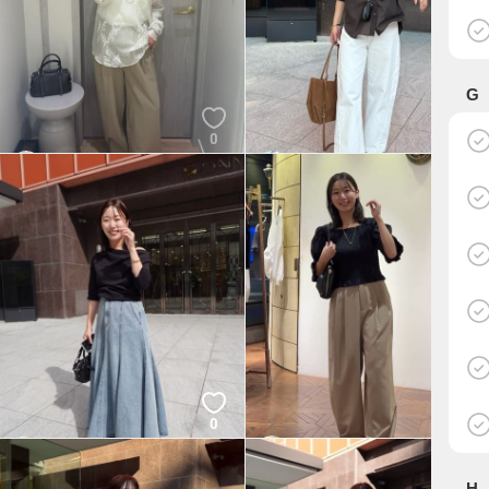
G
0
0
チサト🐸
YOTSUMOTO 165cm
LOUNGEDRESS
LOUNGEDRESS
0
0
KOTEGAWA
KOTEGAWA
LOUNGEDRESS
LOUNGEDRESS
H