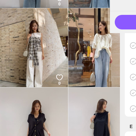
0
0
0
0
E