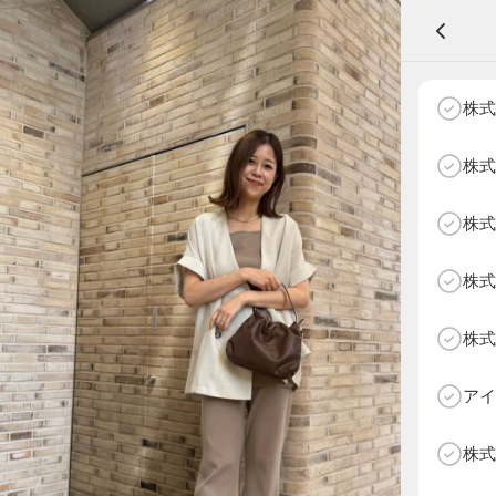
A
株式
株式
株式
NEXT AGE
アパレル部門
物販部門
株式
HOME
NEWS
株式
ABOUT SOTY
投票方法
アイ
Follow Us
株式