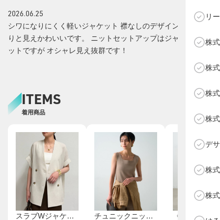
2026.06.25
リー
シワになりにくく軽いジャケット 襟なしのデザインがすっき
りと見えかわいいです。 ニットセットアップはジャストフィ
株式
ットですが オシャレ見え抜群です！
C
株式
株式
ITEMS
着用商品
株式
デサ
株式
株式
スラブWジャケット
チュニックニットタンク