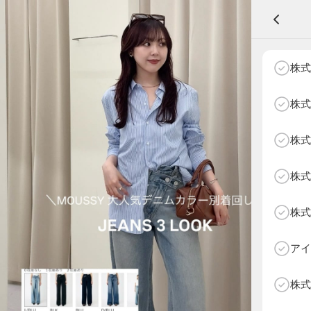
A
株式
株式
株式
NEXT AGE
アパレル部門
物販部門
株式
HOME
NEWS
株式
ABOUT SOTY
投票方法
アイ
Follow Us
株式