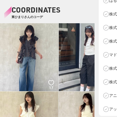
はる
COORDINATES
株式
東ひまりさんのコーデ
株式
株式
マド
株式
株式
17
17
D
アニ
アッ