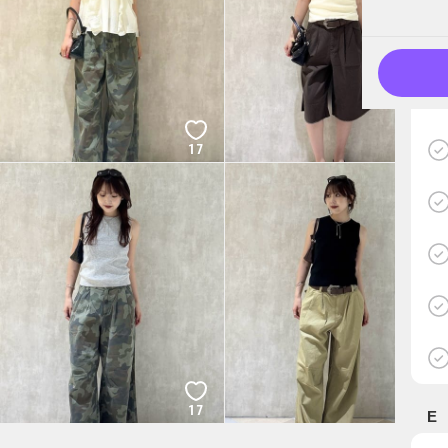
17
16
17
15
E