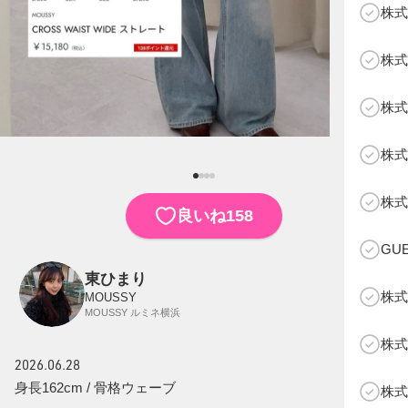
株式
株式
株式
株式
B
株式
158
良いね
GU
東ひまり
株式
MOUSSY
MOUSSY ルミネ横浜
株式
2026.06.28
身長162cm / 骨格ウェーブ
株式