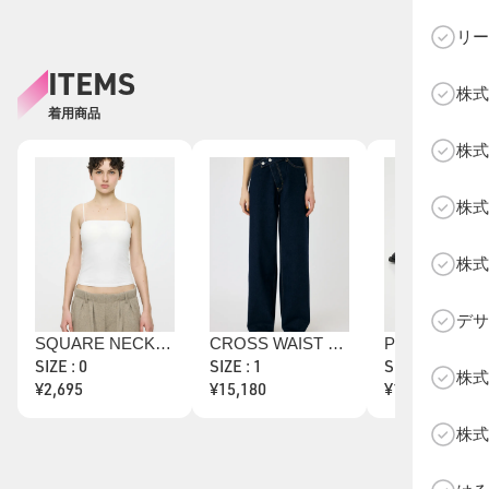
リー
ITEMS
株式
着用商品
C
株式
株式
株式
デサ
SQUARE NECK BARE キャミトップス
CROSS WAIST WIDE ストレート
SIZE : 0
SIZE : 1
SIZE : M
株式
¥2,695
¥15,180
¥10,626
株式