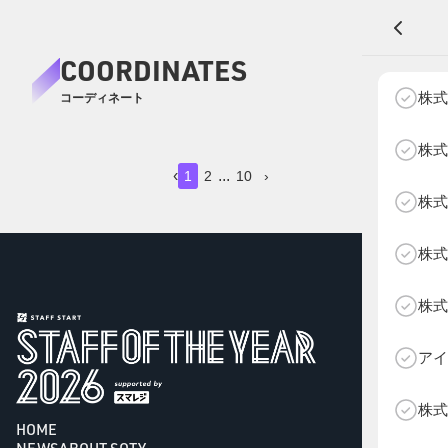
COORDINATES
A
株式
コーディネート
1
1
1
1
1
1
1
1
1
2
2
2
株式
‹
...
1
2
10
›
株式
NEXT AGE
アパレル部門
物販部門
株式
HOME
NEWS
株式
ABOUT SOTY
投票方法
アイ
SHIRABE
SHIRABE
SHIRABE
SHIRABE
SHIRABE
SHIRABE
SHIRABE
SHIRABE
SHIRABE
SHIRABE
SHIRABE
SHIRABE
LOUNGEDRESS
LOUNGEDRESS
LOUNGEDRESS
LOUNGEDRESS
LOUNGEDRESS
LOUNGEDRESS
LOUNGEDRESS
LOUNGEDRESS
LOUNGEDRESS
LOUNGEDRESS
LOUNGEDRESS
LOUNGEDRESS
Follow Us
株式
HOME