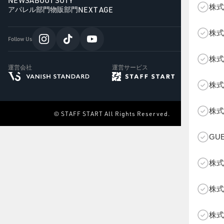
NEWS
ABOUT SOTY
株式
NEXT AGE
アパレル部門
物販部門
株式
Follow Us
株式
運営会社
運営サービス
株式
B
株式
© STAFF START All Rights Reserved.
GU
株式
株式
株式