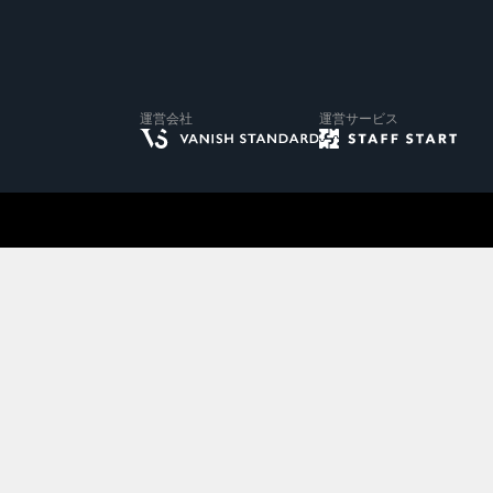
ゆきんこ
ゆきんこ
ゆきんこ
erveilleux
Jena espace merveilleux
Jena espace merveilleux
erveilleux
erveilleux
Jena espace merveilleux
運営会社
運営サービス