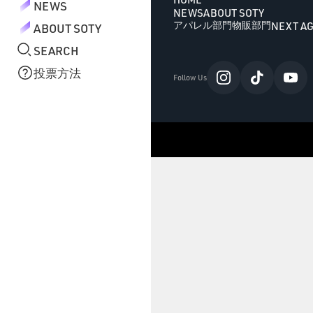
ゆきんこ
ゆきんこ
ゆきんこ
NEWS
NEWS
ABOUT SOTY
Jena espace merveilleux
Jena espace merveilleux
Jena espace merveilleux
NEXT A
アパレル部門
物販部門
ABOUT SOTY
SEARCH
投票方法
Follow Us