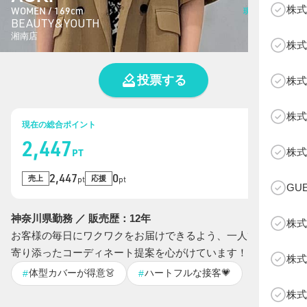
株式
WOMEN / 169cm
現在の総投票数
BEAUTY&YOUTH
1
票
湘南店
株式
投票する
株式
株式
現在の総合ポイント
2,447
B
株式
PT
2,447
0
売上
応援
pt
pt
GU
神奈川県勤務 ／ 販売歴：12年
株式
お客様の毎日にワクワクをお届けできるよう、一人ひとりに
寄り添ったコーディネート提案を心がけています！
株式
体型カバーが得意👗
ハートフルな接客💗
#
#
株式