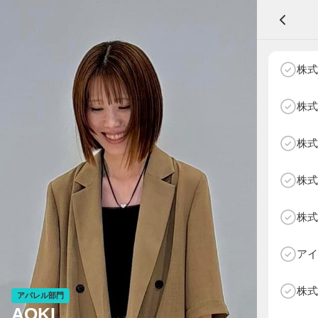
A
株式
株式
株式
NEXT AGE
アパレル部門
物販部門
株式
HOME
NEWS
株式
ABOUT SOTY
投票方法
アイ
Follow Us
株式
アパレル部門
AOKI