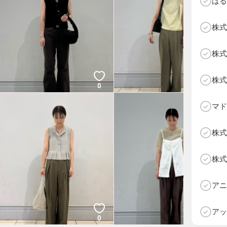
はる
株式
株式
株式
0
0
マド
株式
株式
D
アニ
アッ
0
0