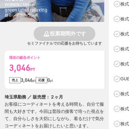
株式
WOMEN / 156cm
現在の総投票数
green label relaxing
0
票
越谷レイクタウン店
株式
投票期間外です
株式
セミファイナルでの応援をお待ちしています
株式
現在の総合ポイント
B
株式
3,046
PT
GU
3,046
0
売上
応援
pt
pt
株式
埼玉県勤務 ／ 販売歴：２ヶ月
お客様にコーディネートを考える時間も、自分で服を選ぶ時
株式
間も大好きです。今回は普段の接客で培った視点を活かし
て、自分らしさを大切にしながら、着るだけで気分が上がる
株式
コーディネートをお届けしたいと思います。