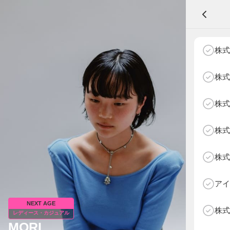
A
株式
株式
株式
NEXT AGE
アパレル部門
物販部門
株式
HOME
NEWS
株式
ABOUT SOTY
投票方法
アイ
Follow Us
NEXT AGE
株式
レディース・カジュアル
MORI