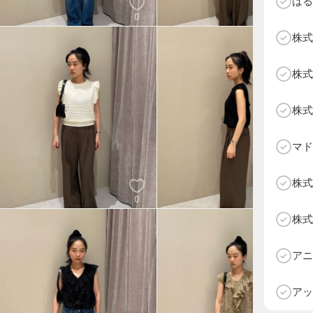
はる
0
0
株式
株式
株式
マド
株式
0
0
株式
D
アニ
アッ