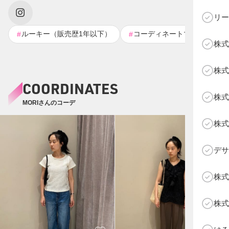
リー
ルーキー（販売歴1年以下）
コーディネートマスター🥸
#
#
株式
C
株式
COORDINATES
株式
MORIさんのコーデ
株式
デサ
株式
株式