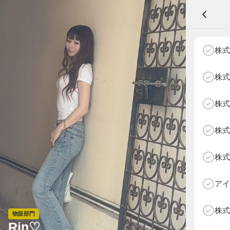
A
株式
株式
株式
NEXT AGE
アパレル部門
物販部門
株式
HOME
NEWS
株式
ABOUT SOTY
投票方法
アイ
Follow Us
株式
物販部門
Rin♡