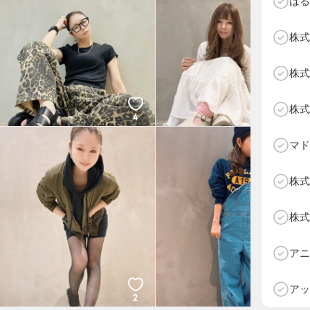
はる
株式
株式
株式
4
3
マド
株式
株式
D
アニ
アッ
2
2