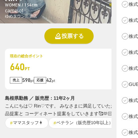
株式
WOMEN / 154cm
現在の総投票数
camelot
108
票
ゆめタウン出雲店
株式
投票する
株式
株式
現在の総合ポイント
640
B
株式
PT
598
42
売上
応援
pt
pt
GU
島根県勤務 ／ 販売歴：11年2ヶ月
株式
こんにちは♡ Rin♡です。 みなさまに満足していただける商
品提案と コーディネート提案をしていきます🥰🫶🏻
株式
ママスタッフ👩
ベテラン（販売歴10年以上）
コー
#
#
#
株式