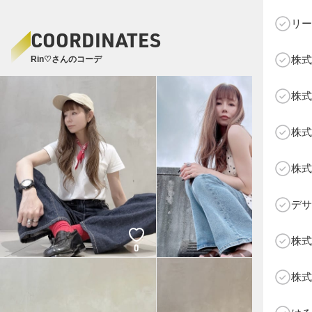
リー
COORDINATES
株式
Rin♡さんのコーデ
C
株式
株式
株式
デサ
株式
0
3
株式