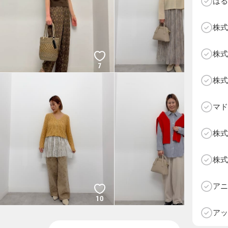
はる
株式
株式
7
10
株式
マド
株式
株式
D
アニ
10
8
アッ