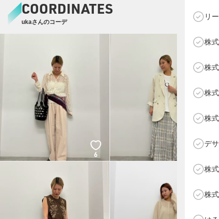
COORDINATES
リー
ukaさんのコーデ
株式
C
株式
株式
株式
デサ
6
6
株式
株式