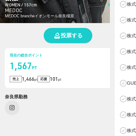
株式
WOMEN / 157cm
現在の総投票数
MEDOC
134
票
MEDOC brancheイオンモール奈良橿原
株式
投票する
株式
株式
現在の総合ポイント
1,567
B
株式
PT
1,466
101
売上
応援
pt
pt
GU
奈良県勤務
株式
株式
株式