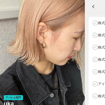
A
株式
株式
株式
NEXT AGE
アパレル部門
物販部門
株式
HOME
NEWS
株式
ABOUT SOTY
投票方法
アイ
Follow Us
株式
アパレル部門
uka