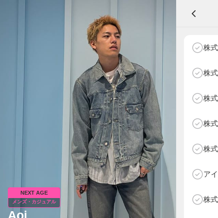
A
株式
株式
株式
NEXT AGE
アパレル部門
物販部門
株式
HOME
NEWS
株式
ABOUT SOTY
投票方法
アイ
Follow Us
NEXT AGE
株式
メンズ・カジュアル
Aoi