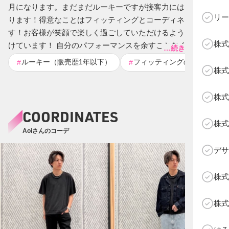
月になります。まだまだルーキーですが接客力には自信があ
リー
ります！得意なことはフィッティングとコーディネートで
す！お客様が笑顔で楽しく過ごしていただけるよう日々心が
株式
けています！ 自分のパフォーマンスを余すことなく発揮し、
…続きを表示する
優勝を目指して頑張ります！
ルーキー（販売歴1年以下）
フィッティングの達人
#
#
#
C
株式
株式
COORDINATES
株式
Aoiさんのコーデ
デサ
株式
株式