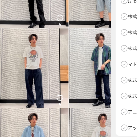
はる
株式
4
4
株式
株式
マド
株式
株式
4
4
D
アニ
アッ