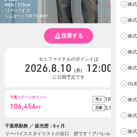
株式
MEN / 175cm
現在の総投票数
リーバイス
ー
ららぽーとTOKYO-BAY
株式
投票する
株式
株式
セミファイナルのポイントは
2026.8.10
12:00
B
株式
（月）
に公開予定です
GU
予選ステージポイント
103,942
株式
売上
PT
106,454
PT
2,512
応援
PT
株式
千葉県勤務 ／ 販売歴：6ヶ月
株式
リーバイススタイリストの谷口 碧です！アパレル業界は6ヶ