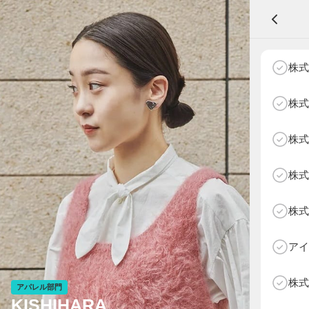
A
株式
株式
株式
NEXT AGE
アパレル部門
物販部門
株式
HOME
NEWS
株式
ABOUT SOTY
投票方法
アイ
Follow Us
株式
アパレル部門
KISHIHARA