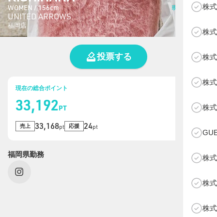
株式
WOMEN / 156cm
現在の総投票数
UNITED ARROWS
46
票
福岡店
株式
投票する
株式
株式
現在の総合ポイント
33,192
B
株式
PT
33,168
24
売上
応援
pt
pt
GU
福岡県勤務
株式
株式
株式