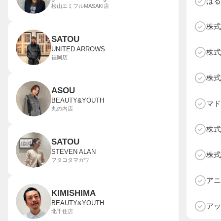
はる
松山エミフルMASAKI店
株式
SATOU
UNITED ARROWS
株式
福岡店
株式
ASOU
BEAUTY&YOUTH
マド
丸の内店
株式
SATOU
STEVEN ALAN
株式
フタコタマガワ
D
アニ
KIMISHIMA
BEAUTY&YOUTH
アッ
北千住店