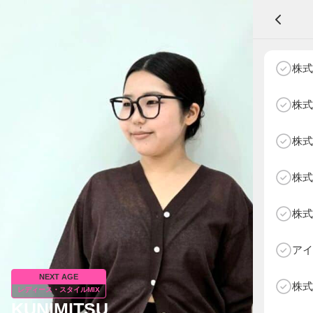
A
株式
株式
株式
NEXT AGE
アパレル部門
物販部門
株式
HOME
NEWS
株式
ABOUT SOTY
投票方法
アイ
Follow Us
NEXT AGE
株式
レディース・スタイルMIX
KUNIMITSU