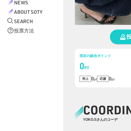
NEWS
ABOUT SOTY
SEARCH
投票方法
現在の総合ポイント
0
PT
0
0
売上
応援
pt
pt
COORDI
YOKO.Sさんのコーデ