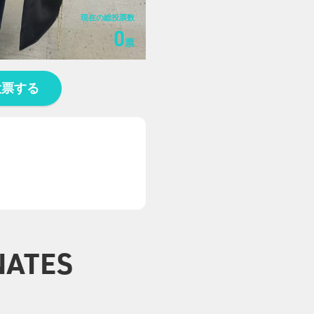
現在の総投票数
0
票
投票する
NATES
0
0
0
0
0
0