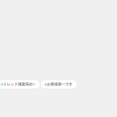
トレンド感度高め✨
お客様第一です
#
#