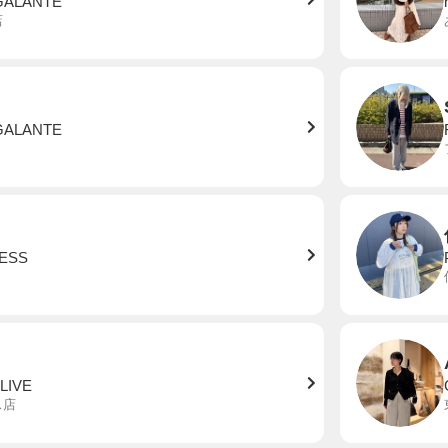
GALANTE
店
i
GALANTE
ESS
LIVE
ス店