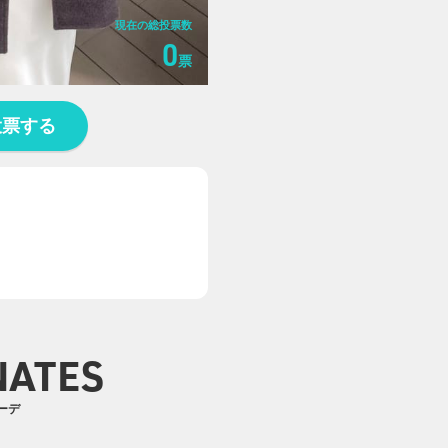
現在の総投票数
0
票
投票する
NATES
コーデ
0
0
0
0
0
0