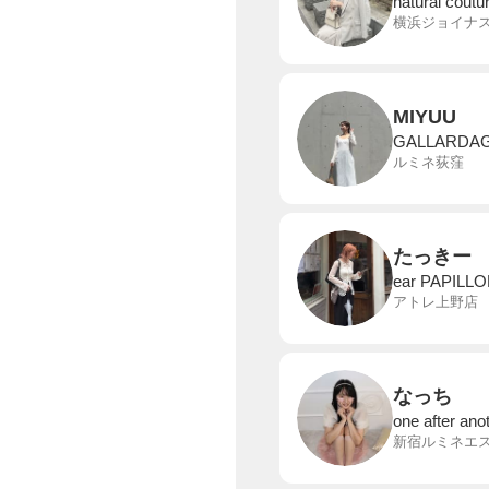
natural coutu
横浜ジョイナ
MIYUU
GALLARDA
ルミネ荻窪
たっきー
ear PAPILL
アトレ上野店
なっち
one after an
新宿ルミネエ