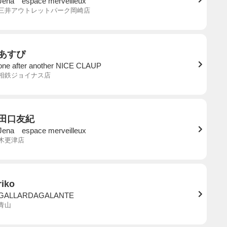
Jena espace merveilleux
三井アウトレットパーク岡崎店
あすぴ
one after another NICE CLAUP
相鉄ジョイナス店
田口友紀
Jena espace merveilleux
木更津店
riko
GALLARDAGALANTE
青山