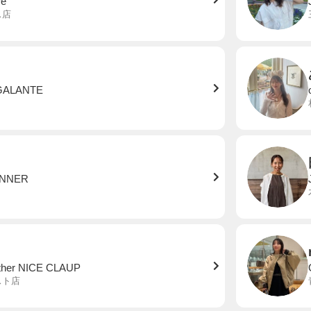
re
ス店
GALANTE
ONNER
other NICE CLAUP
スト店