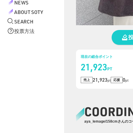
NEWS
ABOUT SOTY
SEARCH
投票方法
現在の総合ポイント
21,923
PT
21,923
0
売上
応援
pt
pt
COORDI
aya_lemage/158cmさんの