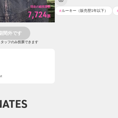
現在の総投票数
ルーキー（販売歴1年以下）
#
7,724
票
期間外です
スタッフのみ投票できます
pt
NATES
8
12
27
23
21
16