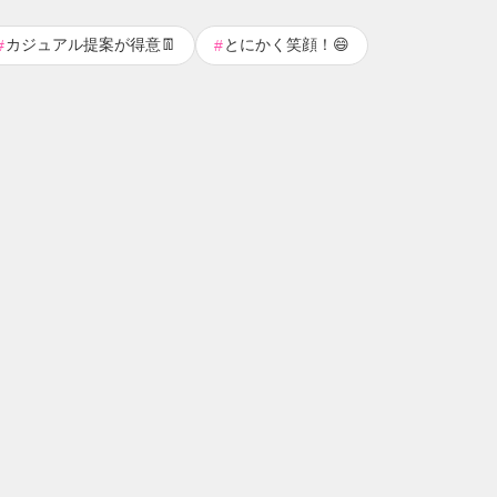
カジュアル提案が得意👖
とにかく笑顔！😄
#
#
12
23
24
21
11
11