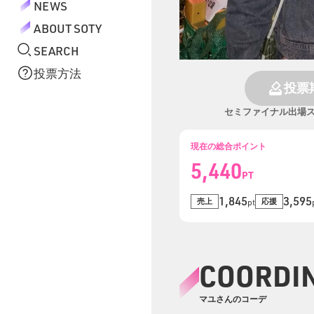
NEWS
ABOUT SOTY
SEARCH
投票方法
投票
セミファイナル出場
現在の総合ポイント
5,440
PT
1,845
3,595
売上
応援
pt
COORDI
マユさんのコーデ