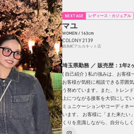
NEXT AGE
レディース・カジュアル
マユ
WOMEN / 163cm
COLONY 2139
錦糸町アルカキット店
埼玉県勤務 ／ 販売歴：1年2
( 自己紹介 ) 私の強みは、お
お客様が気軽に相談できる雰囲気
う努めています。また、トレンド
上につながる接客を大切にしています
ミュニケーションやコーディネー
います。 お客様に「また来たい
くりを意識しながら、自分らしく