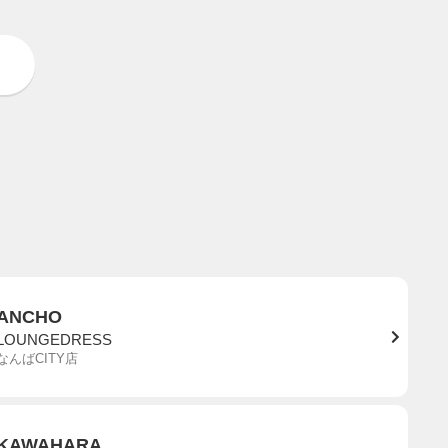
ANCHO
LOUNGEDRESS
なんばCITY店
KAWAHARA