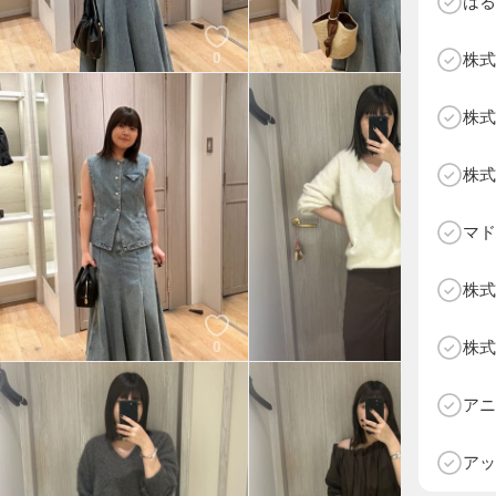
はる
0
0
株式
株式
株式
マド
株式
0
2
株式
D
アニ
アッ