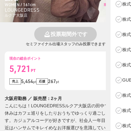
株式
WOMEN / 161cm
現在の総投票数
LOUNGEDRESS
565
票
ルクア大阪店
株式
投票期間外です
株式
セミファイナル出場スタッフのみ投票できます
株式
現在の総合ポイント
B
株式
5,721
PT
GU
5,454
267
売上
応援
pt
pt
株式
大阪府勤務 ／ 販売歴：2ヶ月
こんにちは！LOUNGEDRESSルクア大阪店の田中です☺️ お
株式
休みはカフェ巡りをしたりおうちでゆっくり過ごしていま
す。カジュアルコーデが好きですが、社会人一年目になり最
株式
近はハンサムでキレイめなお洋服選びを意識しています🩷お