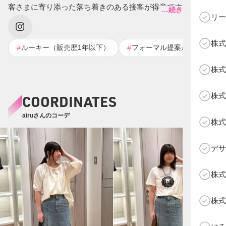
客さまに寄り添った落ち着きのある接客が得意です。私の接
…続きを表示する
リー
客やコーディネートなどを通してLOUNGEDRESSを知ってく
ださってる方、まだ知らない方にも魅力をお伝えできるよう
株式
に頑張ります！！
ルーキー（販売歴1年以下）
フォーマル提案が得意👔
#
#
C
株式
株式
COORDINATES
airuさんのコーデ
株式
デサ
株式
株式