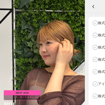
A
株式
株式
株式
NEXT AGE
アパレル部門
物販部門
株式
HOME
NEWS
株式
ABOUT SOTY
投票方法
アイ
Follow Us
NEXT AGE
株式
レディース・モード＆キレイめ
airu