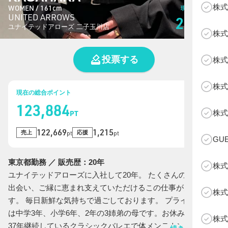
株式
WOMEN / 161cm
現在の総投票数
UNITED ARROWS
2,458
票
ユナイテッドアローズ 二子玉川店
株式
投票する
株式
株式
現在の総合ポイント
123,884
B
株式
PT
122,669
1,215
売上
応援
pt
pt
GU
東京都勤務 ／ 販売歴：20年
株式
ユナイテッドアローズに入社して20年。 たくさんのお客様と
出会い、ご縁に恵まれ支えていただけるこの仕事が大好きで
株式
す。 毎日新鮮な気持ちで過ごしております。 プライベートで
は中学3年、小学6年、2年の3姉弟の母です。お休みの日は、
株式
37年継続しているクラシックバレエで体メンテナンスしてま