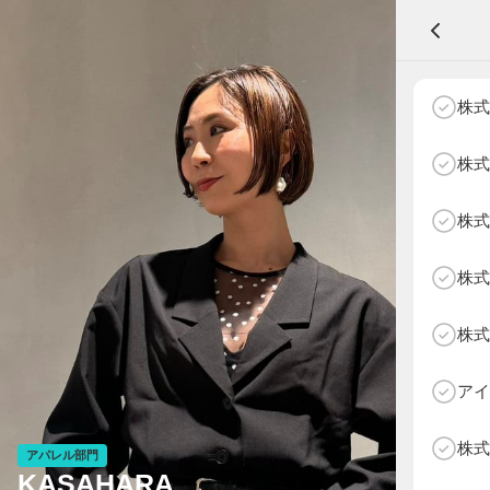
A
株式
株式
株式
NEXT AGE
アパレル部門
物販部門
株式
HOME
NEWS
株式
ABOUT SOTY
投票方法
アイ
Follow Us
株式
アパレル部門
KASAHARA