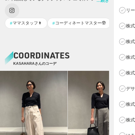
…続きを表示する
す。 スタイリングを通して、シーンに合わせて素敵になれる
リー
コーディネートや、"好き"を共有させていただいてます。
ママスタッフ👩
コーディネートマスター🥸
ハートフ
#
#
#
株式
C
株式
COORDINATES
株式
KASAHARAさんのコーデ
株式
デサ
株式
株式