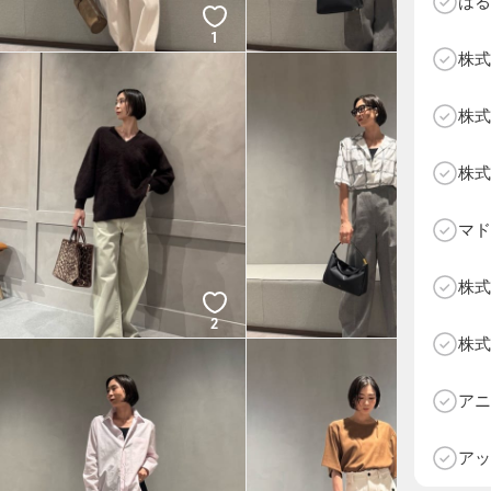
はる
1
1
株式
株式
株式
マド
株式
2
2
株式
D
アニ
アッ