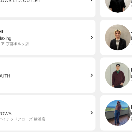
ROWS LTD. OUTLET
I
elaxing
ア 京都ポルタ店
OUTH
ROWS
ナイテッドアローズ 横浜店