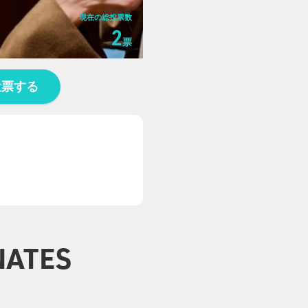
現在の総投票数
2
票
投票する
NATES
0
1
1
1
0
0