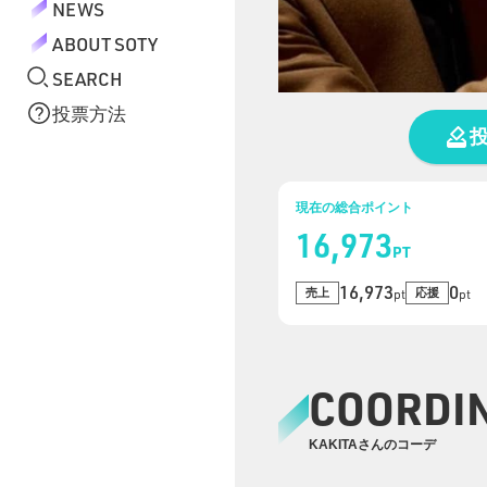
NEWS
ABOUT SOTY
SEARCH
投票方法
現在の総合ポイント
16,973
PT
16,973
0
売上
応援
pt
pt
COORDI
KAKITAさんのコーデ