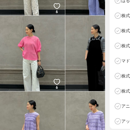
はる
6
6
株式
株式
株式
マド
株式
6
6
株式
D
アニ
アッ