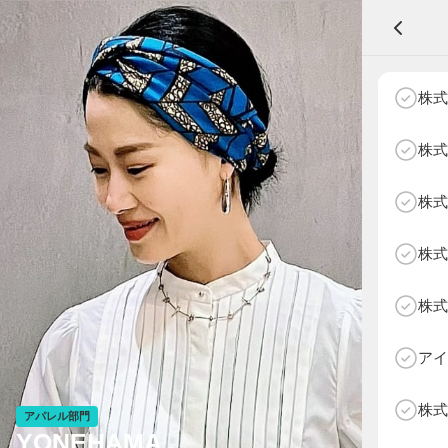
A
株式
株式
株式
NEXT AGE
アパレル部門
物販部門
株式
HOME
NEWS
株式
ABOUT SOTY
投票方法
アイ
Follow Us
株式
アパレル部門
YONEHAMA