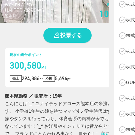
株式
WOMEN / 157cm
現在の総投票数
UNITED ARROWS
10,424
票
熊本店
株式
投票する
株式
株式
現在の総合ポイント
300,580
B
株式
PT
294,886
5,694
売上
応援
pt
pt
GU
熊本県勤務 ／ 販売歴：15年
株式
こんにちは^_^ ユナイテッドアローズ熊本店の米濱と申しま
す。 小学校1年生の娘を持つママです♪ 学生時代はずっと新体
株式
操やダンスを行っており、体育会系の精神が今でも私の軸に
なっています！^_^ お洋服やインテリアは昔からとても大好き
株式
で、 ブランドにとらわれる事なく、自分らしい着こなしを大