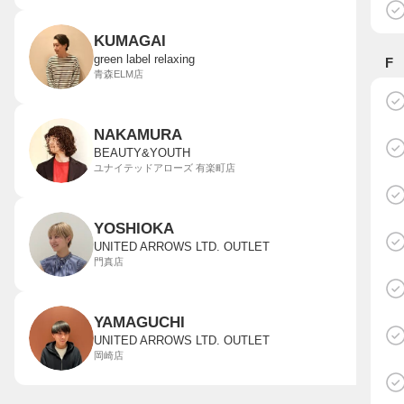
KUMAGAI
green label relaxing
F
青森ELM店
NAKAMURA
BEAUTY&YOUTH
ユナイテッドアローズ 有楽町店
YOSHIOKA
UNITED ARROWS LTD. OUTLET
門真店
YAMAGUCHI
UNITED ARROWS LTD. OUTLET
岡崎店