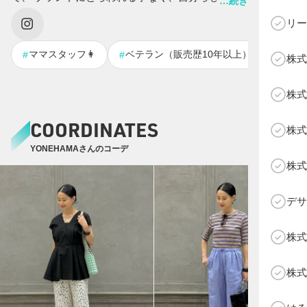
…続きを表示する
切にしてきました。 ユナイテッドアローズに入社し、早15
リー
年。 たくさんの事を経験、学ばせていただき、コロナ禍から
D X活動をはじめました。 今ではDX活動を通じて、たくさん
接客コ
ママスタッフ👩
ベテラン（販売歴10年以上）
#
#
#
株式
のお客様に出会うことができ、本当に感謝しています。 熊本
にいても全国のお客様と繋がれる喜びを感じて、日々積み重
C
株式
ねております。 昨年のスタッフオブザイヤーでは、楽しむ心
よりも必死さが勝ってしまったので、今年は楽しむ気持ちを
COORDINATES
株式
第一に取り組みたいなと思いますʅ（◞‿◟）ʃ
YONEHAMAさんのコーデ
株式
デサ
株式
株式