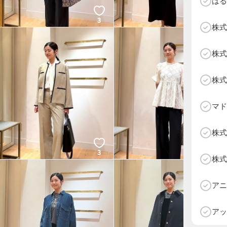
はる
3
3
株式
株式
株式
マド
株式
3
3
株式
D
アニ
アッ