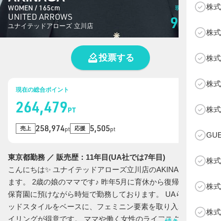
株式
WOMEN / 165cm
現在の総投票数
UNITED ARROWS
9,606
票
ユナイテッドアローズ 立川店
株式
投票する
株式
株式
現在の総合ポイント
264,479
B
株式
PT
258,974
5,505
売上
応援
pt
pt
GU
東京都勤務 ／ 販売歴：11年目(UA社では7年目)
株式
こんにちは✨ ユナイテッドアローズ立川店のAKINAGAと申し
ます。 2歳の娘のママです♪ 昨年5月に育休から復帰し、 娘を
株式
保育園に預けながら時短で勤務しております。 UAらしいトラ
ッドスタイルをベースに、フェミニン要素を取り入れたスタ
株式
イリングが得意です。 ママや働く女性のライフスタイルに沿