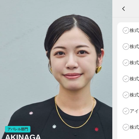
A
株式
株式
株式
NEXT AGE
アパレル部門
物販部門
株式
HOME
NEWS
株式
ABOUT SOTY
投票方法
アイ
Follow Us
株式
アパレル部門
AKINAGA