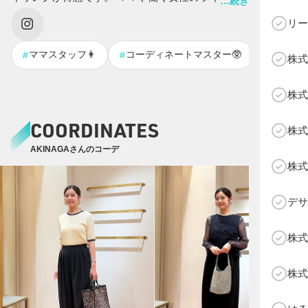
…続きを表示する
った提案から、トレンドを取り入れたお出かけコーデ等、 幅
リー
広くスタイリング投稿をしております✨ 店頭でも、様々なお
客様の背景に寄り添った提案を心がけております✨ 今回初エ
ママスタッフ👩
コーディネートマスター🥸
フォーマ
#
#
#
株式
ントリーとなりますが SOTYの期間を通してより一層、皆様
のお洋服選びのお力添えができるコンテンツを 発信していけ
C
株式
るよう、精一杯努めさせていただきますので 応援よろしくお
願いいたします✨
COORDINATES
株式
AKINAGAさんのコーデ
株式
デサ
株式
株式