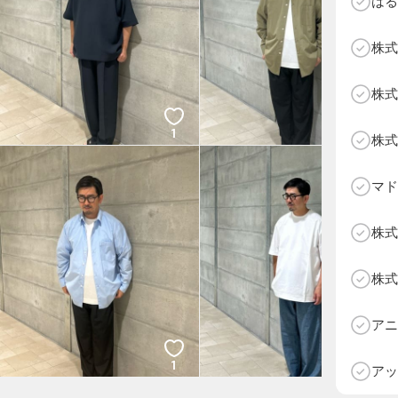
はる
株式
株式
1
1
株式
マド
株式
株式
D
アニ
1
1
アッ