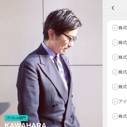
A
株式
株式
株式
NEXT AGE
アパレル部門
物販部門
株式
HOME
NEWS
株式
ABOUT SOTY
投票方法
アイ
Follow Us
株式
アパレル部門
KAWAHARA