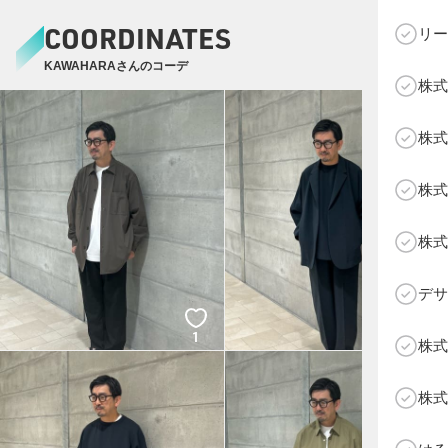
COORDINATES
リー
KAWAHARAさんのコーデ
株式
C
株式
株式
株式
デサ
1
1
株式
株式