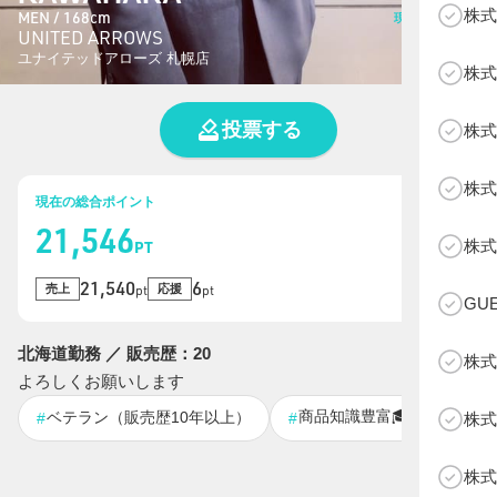
株式
MEN / 168cm
現在の総投票数
UNITED ARROWS
13
票
ユナイテッドアローズ 札幌店
株式
投票する
株式
株式
現在の総合ポイント
21,546
B
株式
PT
21,540
6
売上
応援
pt
pt
GU
北海道勤務 ／ 販売歴：20
株式
よろしくお願いします
商品知識豊富🎓
ベテラン（販売歴10年以上）
ブラン
株式
#
#
#
株式