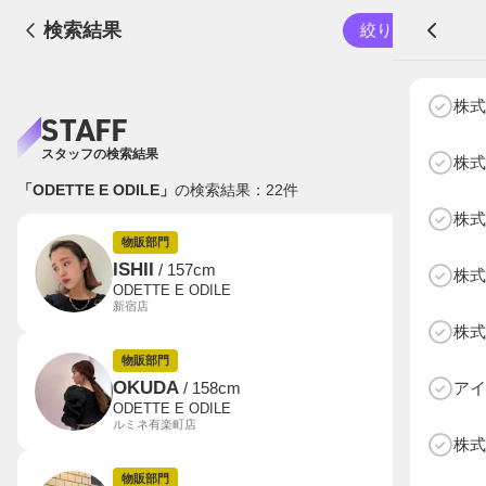
検索結果
絞り込む
A
株式
STAFF
スタッフの検索結果
株式
「ODETTE E ODILE」
の検索結果：
22
件
株式
NEXT AGE
アパレル部門
物販部門
物販部門
ISHII
/ 157cm
株式
HOME
ODETTE E ODILE
新宿店
NEWS
株式
ABOUT SOTY
物販部門
投票方法
OKUDA
アイ
/ 158cm
ODETTE E ODILE
ルミネ有楽町店
Follow Us
株式
物販部門