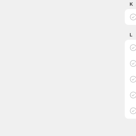
K
L
M