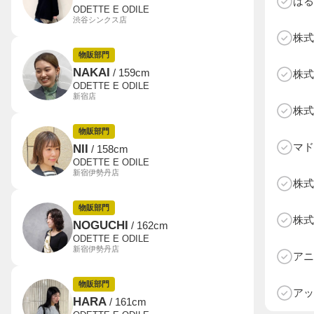
はる
ODETTE E ODILE
渋谷シンクス店
株式
物販部門
NAKAI
/ 159cm
株式
ODETTE E ODILE
新宿店
株式
物販部門
マド
NII
/ 158cm
ODETTE E ODILE
新宿伊勢丹店
株式
物販部門
株式
NOGUCHI
/ 162cm
ODETTE E ODILE
D
新宿伊勢丹店
アニ
物販部門
アッ
HARA
/ 161cm