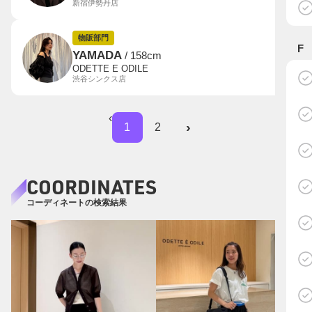
新宿伊勢丹店
物販部門
F
YAMADA
/ 158cm
ODETTE E ODILE
渋谷シンクス店
‹
›
1
2
COORDINATES
コーディネートの検索結果