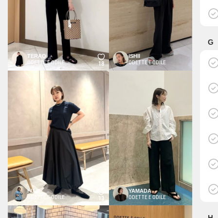
G
TERAO
ISHII
ODETTE E ODILE
ODETTE E ODILE
18
14
FUJII
YAMADA
ODETTE E ODILE
ODETTE E ODILE
13
8
H