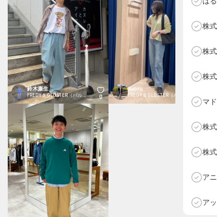
はる
株式
株式
株式
鈴木廉生
Satou
FREDY & GLOSTER（パルクローゼット）
FREDY & GLOSTER（パルクローゼット）
0
0
マド
株式
株式
D
アニ
アッ