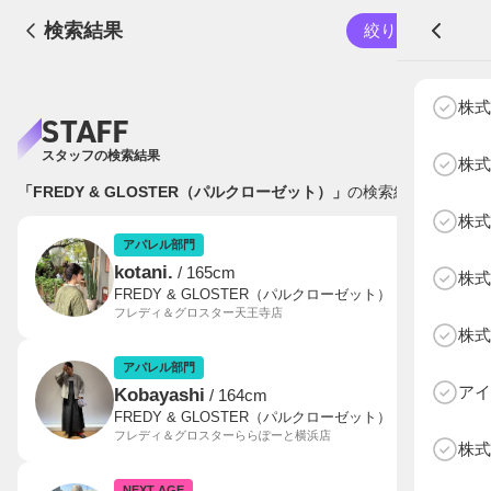
検索結果
絞り込む
A
株式
STAFF
スタッフの検索結果
株式
「FREDY & GLOSTER（パルクローゼット）」
の検索結果：
6
件
株式
NEXT AGE
アパレル部門
物販部門
アパレル部門
kotani.
/ 165cm
株式
HOME
FREDY & GLOSTER（パルクローゼット）
フレディ＆グロスター天王寺店
NEWS
株式
ABOUT SOTY
アパレル部門
投票方法
アイ
Kobayashi
/ 164cm
FREDY & GLOSTER（パルクローゼット）
Follow Us
フレディ＆グロスターららぽーと横浜店
株式
NEXT AGE