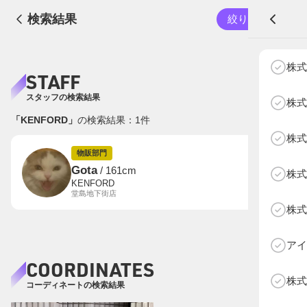
検索結果
絞り込む
A
株式
STAFF
スタッフの検索結果
株式
「KENFORD」
の検索結果：
1
件
株式
NEXT AGE
アパレル部門
物販部門
物販部門
Gota
/ 161cm
株式
HOME
KENFORD
堂島地下街店
NEWS
株式
ABOUT SOTY
投票方法
アイ
COORDINATES
Follow Us
株式
コーディネートの検索結果