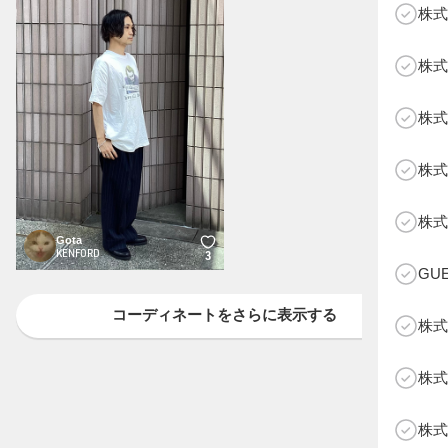
株式
株式
株式
株式
B
株式
Gota
KENFORD
3
GU
コーディネートをさらに表示する
株式
株式
株式