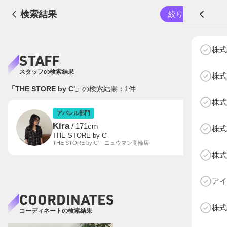
検索結果
絞り込む
A
株式
STAFF
スタッフの検索結果
株式
「THE STORE by C'」
の検索結果：
1
件
株式
NEXT AGE
アパレル部門
物販部門
アパレル部門
Kira
/ 171cm
株式
HOME
THE STORE by C'
THE STORE by C' ニュウマン高輪店
NEWS
株式
ABOUT SOTY
投票方法
アイ
COORDINATES
Follow Us
株式
コーディネートの検索結果