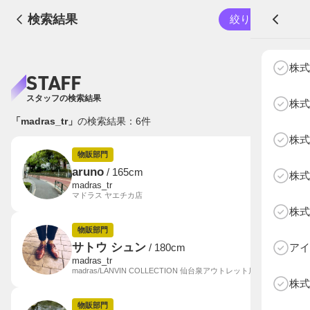
検索結果
絞り込む
A
株式
STAFF
スタッフの検索結果
株式
「madras_tr」
の検索結果：
6
件
株式
NEXT AGE
アパレル部門
物販部門
物販部門
aruno
/ 165cm
株式
HOME
madras_tr
マドラス ヤエチカ店
NEWS
株式
ABOUT SOTY
物販部門
投票方法
サトウ シュン
アイ
/ 180cm
madras_tr
madras/LANVIN COLLECTION 仙台泉アウトレット店
Follow Us
株式
物販部門