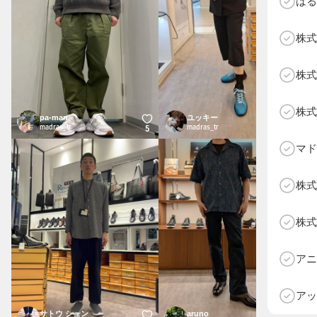
はる
株式
株式
株式
pa-man
ユッキー
madras_tr
madras_tr
5
4
マド
株式
株式
D
アニ
アッ
サトウ シュン
aruno