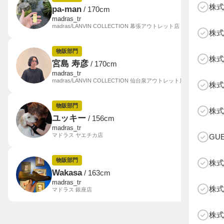
株式
pa-man
/ 170cm
madras_tr
madras/LANVIN COLLECTION 幕張アウトレット店
株式
物販部門
株式
宮島 寿彦
/ 170cm
madras_tr
madras/LANVIN COLLECTION 仙台泉アウトレット店
株式
B
物販部門
株式
ユッキー
/ 156cm
madras_tr
マドラス ヤエチカ店
GU
物販部門
株式
Wakasa
/ 163cm
madras_tr
株式
マドラス 銀座店
株式