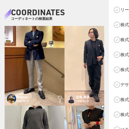
COORDINATES
リー
コーディネートの検索結果
株式
C
株式
株式
株式
デサ
Wakasa
宮島 寿彦
株式
madras_tr
madras_tr
7
6
株式