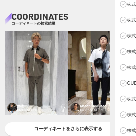
株式
COORDINATES
株式
コーディネートの検索結果
株式
株式
B
株式
GU
株式
荒磯
Masaru Shimada
UNION STATION
UNION STATION
6
3
株式
コーディネートをさらに表示する
株式