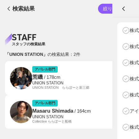
検索結果
絞り込む
A
株式
STAFF
スタッフの検索結果
株式
「UNION STATION」
の検索結果：
2
件
株式
NEXT AGE
アパレル部門
物販部門
アパレル部門
荒磯
/ 178cm
株式
HOME
UNION STATION
UNION STATION ららぽーと新三郷
NEWS
株式
ABOUT SOTY
アパレル部門
投票方法
Masaru Shimada
アイ
/ 164cm
UNION STATION
Collective ららぽーと船橋
Follow Us
株式