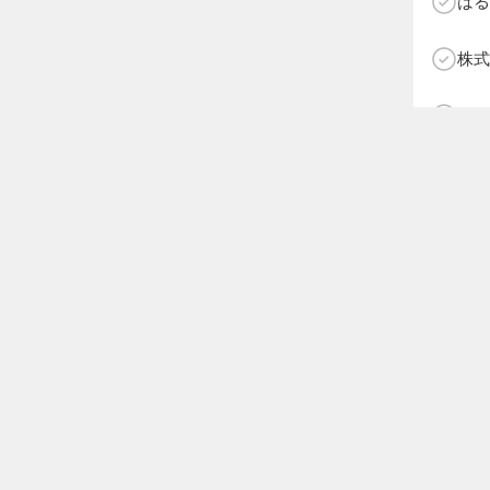
はる
株式
株式
株式
マド
株式
HOME
NEWS
ABOUT SOTY
株式
NEXT AGE
アパレル部門
物販部門
D
アニ
Follow Us
アッ