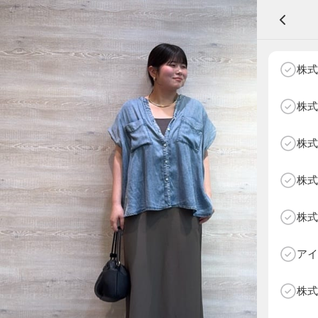
A
株式
株式
株式
NEXT AGE
アパレル部門
物販部門
株式
HOME
NEWS
株式
ABOUT SOTY
投票方法
アイ
Follow Us
株式