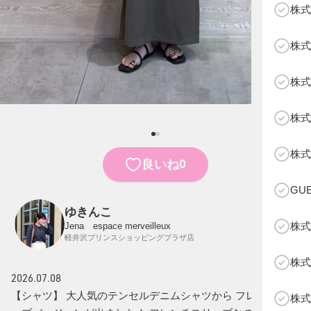
株式
株式
株式
株式
B
株式
0
良いね
GU
ゆきんこ
株式
Jena espace merveilleux
軽井沢プリンスショッピングプラザ店
株式
2026.07.08
【シャツ】 大人気のテンセルデニムシャツから フレンチスリ
株式