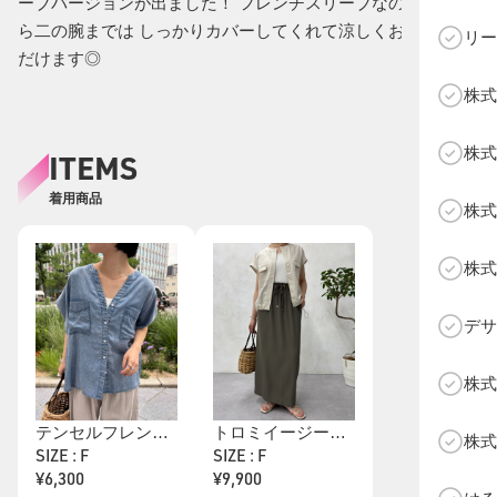
ーブバージョンが出ました！ フレンチスリーブなので、肩か
ら二の腕までは しっかりカバーしてくれて涼しくお召しいた
リー
だけます◎
株式
C
株式
ITEMS
着用商品
株式
株式
デサ
株式
テンセルフレンチシャツ
トロミイージースカート
株式
SIZE : F
SIZE : F
¥6,300
¥9,900