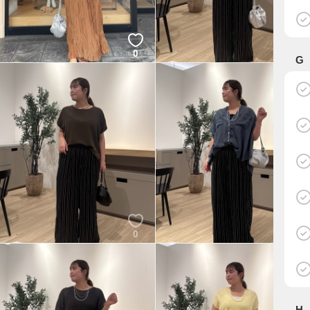
0
0
G
田口友紀
あい
Jena espace merveilleux
Jena espace merveilleux
0
0
あい
あい
Jena espace merveilleux
Jena espace merveilleux
H