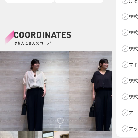
はる
株式
COORDINATES
株式
ゆきんこさんのコーデ
株式
マド
株式
株式
D
アニ
0
0
アッ