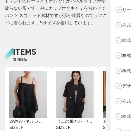
トレンドのレースアイテムですがパネルタイプが珍しく人と
被らない形です。中にカップ付きキャミを合わせています。
リー
パンツ スウェット素材ですが形が綺麗なのでラフになりすぎ
ずに着られます。Sサイズを着用しています。
株式
C
株式
ITEMS
株式
着用商品
株式
デサ
株式
株式
2WAYパネルレース刺繍キャミ
《二の腕カバー/セットアップ着用可》ハーフスリーブジャケット
SIZE : F
SIZE : F
SIZE : S