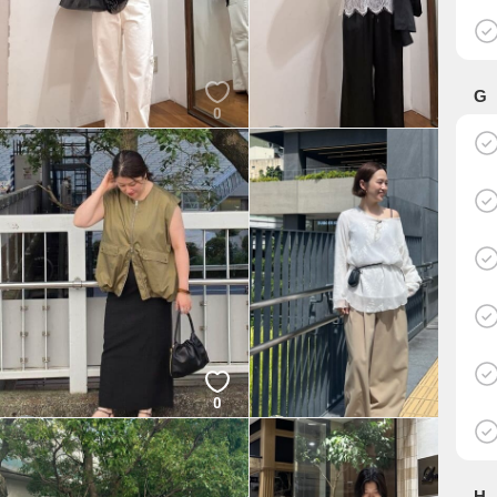
G
0
0
manami
manami
LOUNGEDRESS
LOUNGEDRESS
0
1
KANEGAE
くーさん
LOUNGEDRESS
LOUNGEDRESS
H