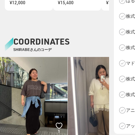
はる
¥12,000
¥15,400
¥10,500
株式
株式
COORDINATES
株式
SHIRABEさんのコーデ
マド
株式
株式
D
アニ
アッ
1
1