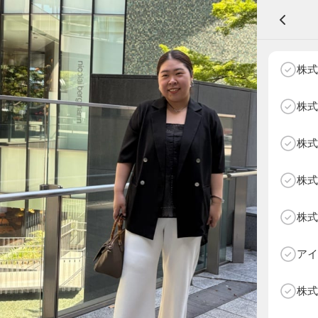
A
株式
株式
株式
NEXT AGE
アパレル部門
物販部門
株式
HOME
NEWS
株式
ABOUT SOTY
投票方法
アイ
Follow Us
株式