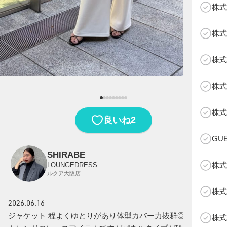
株式
株式
株式
株式
B
株式
2
良いね
GU
SHIRABE
株式
LOUNGEDRESS
ルクア大阪店
株式
2026.06.16
ジャケット 程よくゆとりがあり体型カバー力抜群◎ インナー
株式