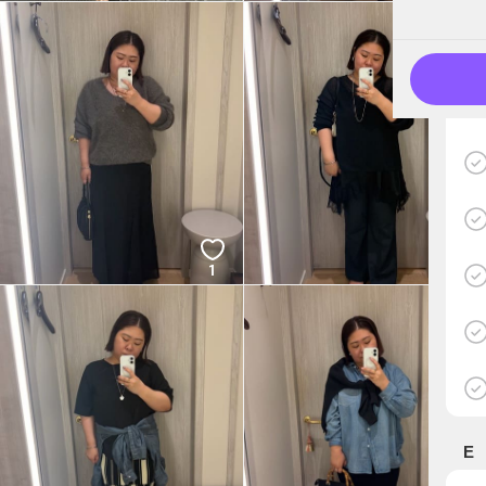
1
1
E