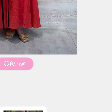
0
良いね