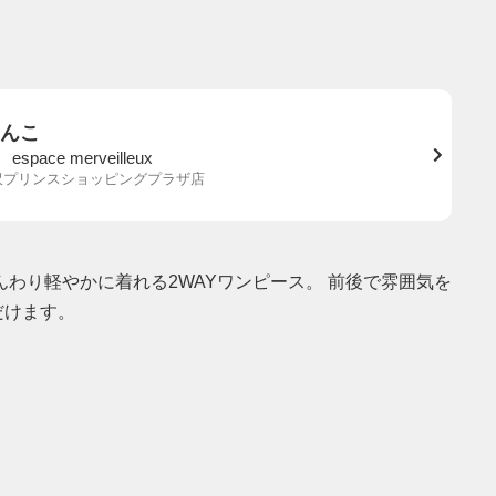
んこ
 espace merveilleux
沢プリンスショッピングプラザ店
んわり軽やかに着れる2WAYワンピース。 前後で雰囲気を
だけます。