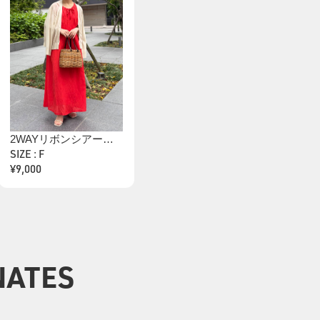
2WAYリボンシアーワンピース
SIZE : F
¥9,000
NATES
0
0
0
0
0
0