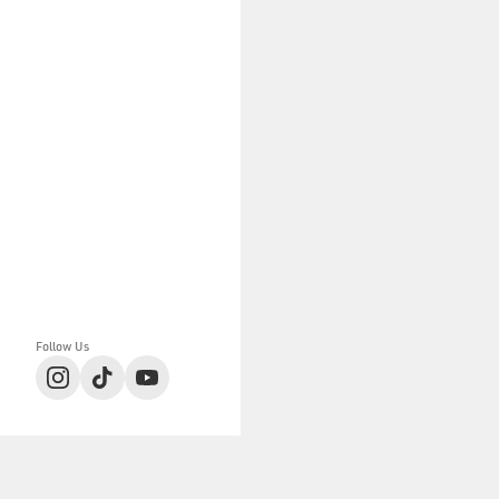
大西萌恵
TOOYAMA
Eika
Jena espace merveilleux
Jena espace merveilleux
Jena espace merveilleux
Follow Us